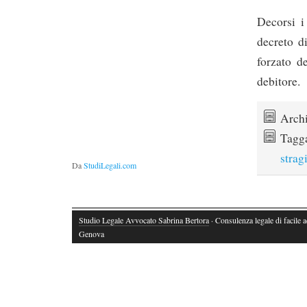
Decorsi i
decreto di
forzato d
debitore.
Archi
Tagg
strag
Da
StudiLegali.com
Studio Legale Avvocato Sabrina Bertora
· Consulenza legale di facile 
Genova