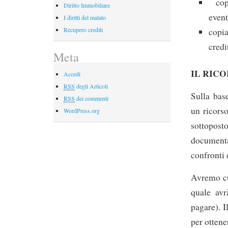
copi
Diritto Immobiliare
event
I diritti del malato
Recupero crediti
copi
credi
Meta
IL RIC
Accedi
RSS
degli Articoli
Sulla bas
RSS
dei commenti
un ricorso
WordPress.org
sottopo
document
confronti 
Avremo cur
quale avr
pagare). I
per ottene